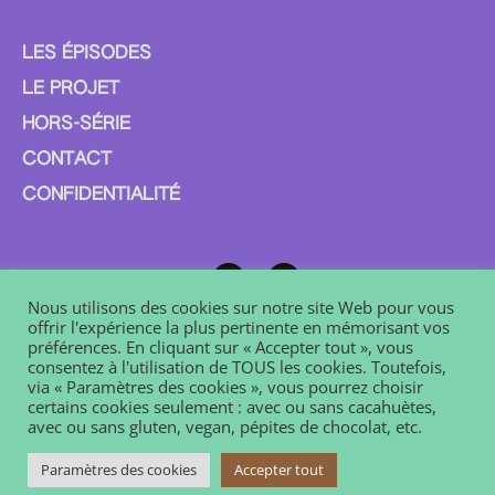
LES ÉPISODES
LE PROJET
HORS-SÉRIE
CONTACT
CONFIDENTIALITÉ
Nous utilisons des cookies sur notre site Web pour vous
offrir l'expérience la plus pertinente en mémorisant vos
préférences. En cliquant sur « Accepter tout », vous
Filles de Vignes est un podcast sur les femmes dans le milieu du vin
consentez à l'utilisation de TOUS les cookies. Toutefois,
créé en 2020 par Marie-Ève Lacasse & Laurent Le Coustumer. Il est
via « Paramètres des cookies », vous pourrez choisir
diffusé sur
Radio Vino
et toutes les plateformes de podcasts.
certains cookies seulement : avec ou sans cacahuètes,
avec ou sans gluten, vegan, pépites de chocolat, etc.
Paramètres des cookies
Accepter tout
Tous droits réservés, 2026
Design :
Théo Gehin