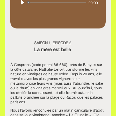
Lecteur
00:00
audio
SAISON 1, ÉPISODE 2
La mère est belle
À Cosprons (code postal 66 660), près de Banyuls sur
la côte catalane, Nathalie Lefort transforme les vins
nature en vinaigres de haute volée. Depuis 20 ans, elle
travaille avec les plus grands vignerons et
métamorphose leurs vins (mais aussi l’absinthe, le saké
ou le rhum) en vinaigres merveilleux. Aujourd’hui, tous
les étoilés la connaissent, et elle fournit autant la
paillote branchée sur la plage du Racou que les palaces
parisiens.
Nous l’avons rencontrée par un matin caniculaire d’août
dans sa jolie vinaigrerie, appelée « La Guinelle ». Elle